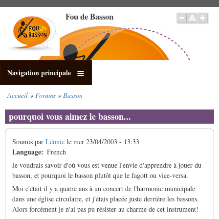
Aller
Fou de Basson
au
contenu
principal
Navigation principale
Accueil
Forums
Basson
Fil
d'Ariane
pourquoi vous aimez le basson...
Soumis par
Léonie
le
mer 23/04/2003 - 13:33
Language
French
Je voudrais savoir d'où vous est venue l'envie d'apprendre à jouer du
basson, et pourquoi le basson plutôt que le fagott ou vice-versa.
Moi c'était il y a quatre ans à un concert de l'harmonie municipale
dans une église circulaire, et j'étais placée juste derrière les bassons.
Alors forcément je n'ai pas pu résister au charme de cet instrument!