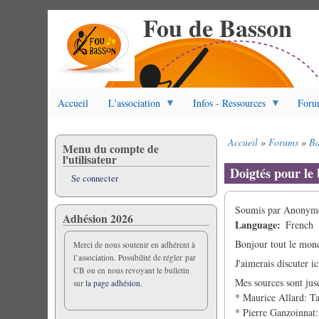
Fou de Basson
Aller
au
contenu
principal
Accueil
L'association
Infos - Ressources
Foru
Accueil
Forums
Ba
Menu du compte de
Fil
l'utilisateur
d'Ariane
Doigtés pour le 
Se connecter
Soumis par
Anonyme 
Adhésion 2026
Language
French
Bonjour tout le mon
Merci de nous soutenir en adhérent à
l’association. Possibilité de régler par
J'aimerais discuter i
CB ou en nous revoyant le bulletin
Mes sources sont jus
sur
la page adhésion.
* Maurice Allard: Ta
* Pierre Ganzoinnat: