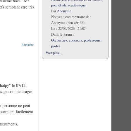
troisième bocal. Mr
pour étude académique
fs semblent être très
Par
Anonyme
Nouveau commentaire de :
Anonyme (non vérifié)
Le :
22/04/2026 - 21:05
Dans le forum :
Orchestres, concours, professeurs,
Répondre
postes
Voir plus...
thalpy" le 07/12,
message comme usager
ar personne ne peut
pourraient facilement
nstruments.