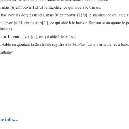
 mais [u]entr'ouvir 1L[/u] le stabilise, ce qui aide à le baisser.
s bas avec les doigtés usuels, mais [u]entr'ouvir 1L[/u] le stabilise, ce qui aide à 
ble avec [u]1L entr'ouvert[/u], ce qui aide à le baisser. Surtout si on ajoute le 
liaisons.
c [u]1L entr'ouvert[/u], ce qui aide à le baisser.
table en ajoutant la 2è clef de registre à la 3è. Plus facile à articuler et à baiss
Enthalpy
ne info,…