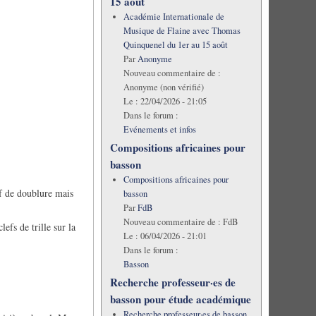
15 août
Académie Internationale de
Musique de Flaine avec Thomas
Quinquenel du 1er au 15 août
Par
Anonyme
Nouveau commentaire de :
Anonyme (non vérifié)
Le :
22/04/2026 - 21:05
Dans le forum :
Evénements et infos
Compositions africaines pour
basson
Compositions africaines pour
ef de doublure mais
basson
Par
FdB
Nouveau commentaire de :
FdB
lefs de trille sur la
Le :
06/04/2026 - 21:01
Dans le forum :
Basson
Recherche professeur·es de
basson pour étude académique
Recherche professeur·es de basson