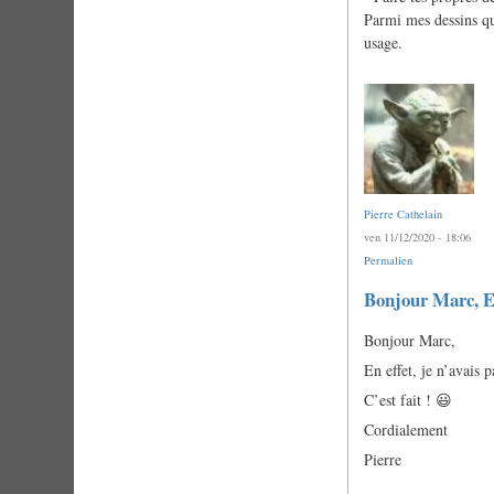
Parmi mes dessins que
usage.
Pierre Cathelain
ven 11/12/2020 - 18:06
Permalien
En
Bonjour Marc, E
réponse
à
Bonjour Marc,
Ô
Pierre,
En effet, je n’avais 
j'aimerais
bien
C’est fait ! 😃
me…
par
Cordialement
Anonyme
(non
Pierre
vérifié)