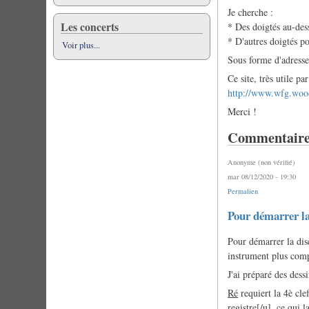
Je cherche :
Les concerts
* Des doigtés au-des
* D'autres doigtés po
Voir plus...
Sous forme d'adresses
Ce site, très utile pa
http://www.wfg.woo
Merci !
Commentaire
Anonyme (non vérifié)
mar 08/12/2020 - 19:30
Permalien
Pour démarrer l
Pour démarrer la disc
instrument plus comp
J'ai préparé des dess
Ré
requiert la 4è cle
registre[/u], ce qui l