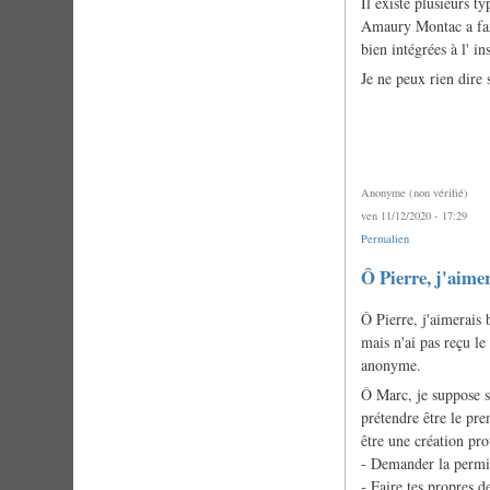
Il existe plusieurs t
Amaury Montac a fait
bien intégrées à l' i
Je ne peux rien dire 
Anonyme (non vérifié)
ven 11/12/2020 - 17:29
Permalien
Ô Pierre, j'aim
Ô Pierre, j'aimerais
mais n'ai pas reçu l
anonyme.
Ô Marc, je suppose s
prétendre être le pre
être une création pr
- Demander la permis
- Faire tes propres de