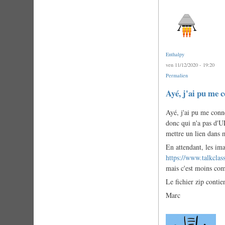
Enthalpy
ven 11/12/2020 - 19:20
Permalien
Ayé, j'ai pu me 
Ayé, j'ai pu me conn
donc qui n'a pas d'UR
mettre un lien dans 
En attendant, les ima
https://www.talkclas
mais c'est moins com
Le fichier zip contie
Marc