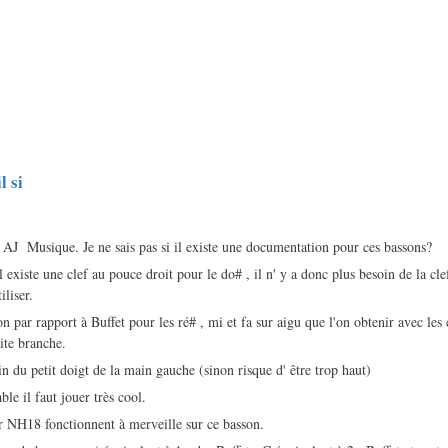
l si
 AJ Musique. Je ne sais pas si il existe une documentation pour ces bassons?
l existe une clef au pouce droit pour le do# , il n' y a donc plus besoin de la cl
iliser.
n par rapport à Buffet pour les ré# , mi et fa sur aigu que l'on obtenir avec les c
tite branche.
n du petit doigt de la main gauche (sinon risque d' être trop haut)
ble il faut jouer très cool.
 NH18 fonctionnent à merveille sur ce basson.