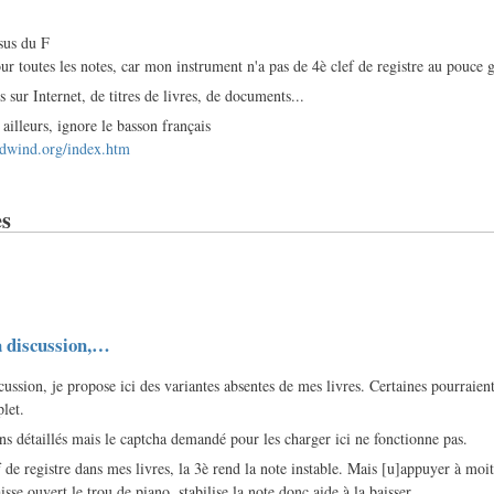
sus du F
ur toutes les notes, car mon instrument n'a pas de 4è clef de registre au pouce 
 sur Internet, de titres de livres, de documents...
r ailleurs, ignore le basson français
dwind.org/index.htm
s
a discussion,…
ussion, je propose ici des variantes absentes de mes livres. Certaines pourraient
let.
ins détaillés mais le captcha demandé pour les charger ici ne fonctionne pas.
f de registre dans mes livres, la 3è rend la note instable. Mais [u]appuyer à moit
aisse ouvert le trou de piano, stabilise la note donc aide à la baisser.