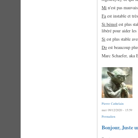
Mi
n'est pas mauvais,
Fa
est instable et trè
Si bémol
est plus sta
libéré pour aider les 
Si
est plus stable ave
Do
est beaucoup plus s
Marc Schaefer, aka 
Pierre Cathelain
mer 09/12/2020 - 15:59
Permalien
Bonjour, Juste u