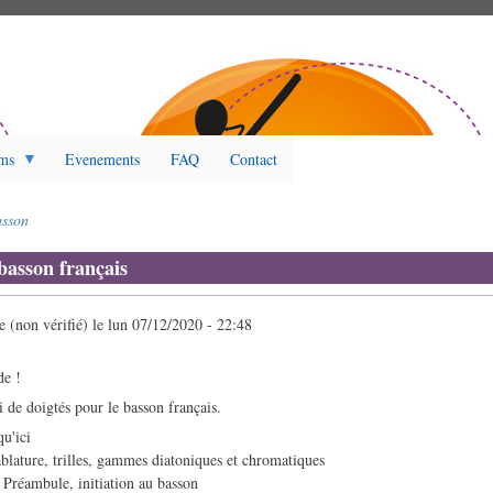
ms
Evenements
FAQ
Contact
sson
basson français
(non vérifié)
le
lun 07/12/2020 - 22:48
de !
ci de doigtés pour le basson français.
qu'ici
blature, trilles, gammes diatoniques et chromatiques
 Préambule, initiation au basson