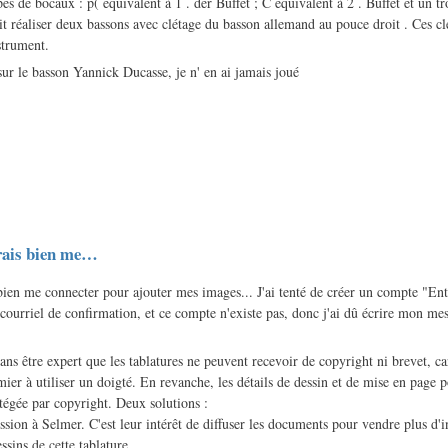
ypes de bocaux : p( équivalent à 1 . der Buffet ; C équivalent à 2 . Buffet et un 
 réaliser deux bassons avec clétage du basson allemand au pouce droit . Ces cle
nstrument.
sur le basson Yannick Ducasse, je n' en ai jamais joué
erais bien me…
 bien me connecter pour ajouter mes images... J'ai tenté de créer un compte "En
e courriel de confirmation, et ce compte n'existe pas, donc j'ai dû écrire mon 
ans être expert que les tablatures ne peuvent recevoir de copyright ni brevet, c
mier à utiliser un doigté. En revanche, les détails de dessin et de mise en page 
otégée par copyright. Deux solutions :
sion à Selmer. C'est leur intérêt de diffuser les documents pour vendre plus d'i
ssins de cette tablature.