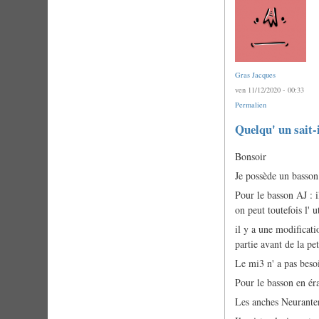
Gras Jacques
ven 11/12/2020 - 00:33
Permalien
En
Quelqu' un sait-i
réponse
à
Bonsoir
Quelqu'un
sait-
Je possède un basson
il
si
Pour le basson AJ : i
de…
on peut toutefois l' ut
par
Marc
il y a une modificatio
Duvernois
partie avant de la pe
Le mi3 n' a pas besoi
Pour le basson en éra
Les anches Neuranter