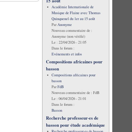
15 août
Académie Internationale de
Musique de Flaine avec Thomas
Quinquenel du 1er au 15 août
Par
Anonyme
Nouveau commentaire de :
Anonyme (non vérifié)
Le :
22/04/2026 - 21:05
Dans le forum :
Evénements et infos
Compositions africaines pour
basson
Compositions africaines pour
basson
Par
FdB
Nouveau commentaire de :
FdB
Le :
06/04/2026 - 21:01
Dans le forum :
Basson
Recherche professeur·es de
basson pour étude académique
Recherche professeur·es de basson