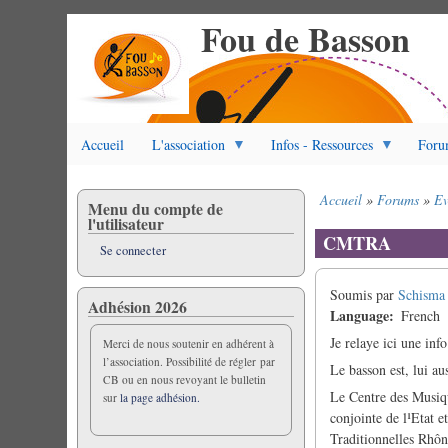
Fou de Basson
Aller
au
contenu
principal
Accueil
L'association
Infos - Ressources
Foru
Accueil
Forums
Ev
Menu du compte de
Fil
l'utilisateur
d'Ariane
CMTRA
Se connecter
Soumis par
Schisma
Adhésion 2026
Language
French
Je relaye ici une info
Merci de nous soutenir en adhérent à
l’association. Possibilité de régler par
Le basson est, lui au
CB ou en nous revoyant le bulletin
Le Centre des Musiqu
sur
la page adhésion.
conjointe de l¹Etat 
Traditionnelles Rhôn