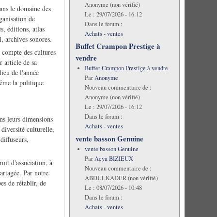
Anonyme (non vérifié)
dans le domaine des
Le :
29/07/2026 - 16:12
ganisation de
Dans le forum :
s, éditions, atlas
Achats - ventes
, archives sonores.
Buffet Crampon Prestige à
n compte des cultures
vendre
 article de sa
Buffet Crampon Prestige à vendre
lieu de l'année
Par
Anonyme
ême la politique
Nouveau commentaire de :
Anonyme (non vérifié)
Le :
29/07/2026 - 16:12
Dans le forum :
s leurs dimensions
Achats - ventes
diversité culturelle,
vente basson Genuine
 diffuseurs,
vente basson Genuine
Par
Acya BIZIEUX
it d'association, à
Nouveau commentaire de :
partagée. Par notre
ABDULKADER (non vérifié)
s de rétablir, de
Le :
08/07/2026 - 10:48
Dans le forum :
Achats - ventes