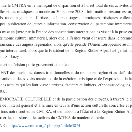
mne le CMTRA en le menaçant de disparition et à l¹arrêt total de ses activités 
lles et des musiques du monde au 30 octobre 2008 : information, ressources, or
ls, accompagnement d'artistes, ateliers et stages de pratiques artistiques, collecte
es, publication de lettres d'information, conservation du patrimoine immatériel
 mise en ¦uvre par la France des conventions internationales visant à la prise e
trimoine culturel immatériel, alors que la France vient d'inscrire dans le premier
nnaissance des angues régionales, alors qu'elle préside l'Union Européenne au mi
ue interculturel, alors que le Président de la Région Rhône-Alpes fustige lui-m
sous Sarkozy...
 cette décision porte gravement atteinte :
des musiques, danses traditionnelles et du monde en région et au-delà, dan
nsmission des savoirs musicaux, de la création artistique et de l'expression de la 
des acteurs qui les font vivre : artistes, facteurs et luthiers, ethnomusicologues,
ts, ...
 DÉMOCRATIE CULTURELLE et de la participation des citoyens, à travers le dro
on de l'intérêt général et à la mise en œuvre d'une action culturelle concertée et 
rtons notre soutien au CMTRA, et demandons à l'État et à la Région Rhône-Alpe
orcer les missions et les actions du CMTRA de manière durable.
NE :
http://www.cmtra.org/spip.php?article3874