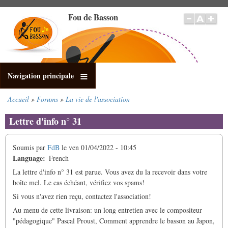
Aller
Fou de Basson
au
contenu
principal
Navigation principale
Accueil
Forums
La vie de l'association
Fil
d'Ariane
Lettre d'info n° 31
Soumis par
FdB
le
ven 01/04/2022 - 10:45
Language
French
La lettre d'info n° 31 est parue. Vous avez du la recevoir dans votre
boîte mel. Le cas échéant, vérifiez vos spams!
Si vous n'avez rien reçu, contactez l'association!
Au menu de cette livraison: un long entretien avec le compositeur
"pédagogique" Pascal Proust, Comment apprendre le basson au Japon,