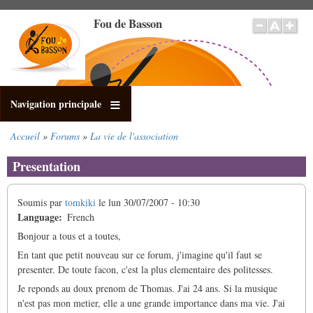
Aller
Fou de Basson
au
contenu
principal
Navigation principale
Accueil
Forums
La vie de l'association
Fil
d'Ariane
Presentation
Soumis par
tomkiki
le
lun 30/07/2007 - 10:30
Language
French
Bonjour a tous et a toutes,
En tant que petit nouveau sur ce forum, j'imagine qu'il faut se
presenter. De toute facon, c'est la plus elementaire des politesses.
Je reponds au doux prenom de Thomas. J'ai 24 ans. Si la musique
n'est pas mon metier, elle a une grande importance dans ma vie. J'ai