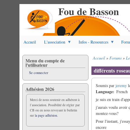
Fou de Basson
Aller
au
contenu
principal
Accueil
L'association
Infos - Ressources
Foru
Accueil
Forums
Le
Menu du compte de
Fil
l'utilisateur
d'Ariane
différents rosea
Se connecter
Soumis par
jeremy
l
Adhésion 2026
Language
French
je suis en train d'ap
Merci de nous soutenir en adhérent à
l’association. Possibilité de régler par
j'aurais voulu avoir
CB ou en nous revoyant le bulletin
montez-vous?
sur
la page adhésion.
Pour l'instant, j'ess
encore