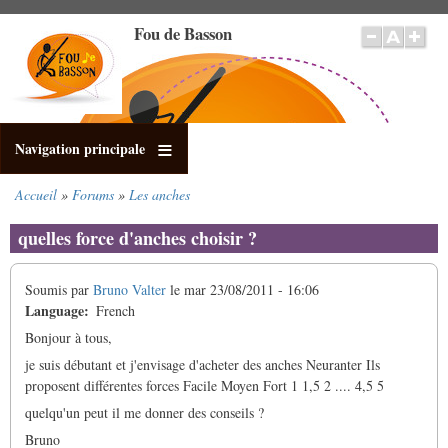
Aller
Fou de Basson
au
contenu
principal
Navigation principale
Accueil
Forums
Les anches
Fil
d'Ariane
quelles force d'anches choisir ?
Soumis par
Bruno Valter
le
mar 23/08/2011 - 16:06
Language
French
Bonjour à tous,
je suis débutant et j'envisage d'acheter des anches Neuranter Ils
proposent différentes forces Facile Moyen Fort 1 1,5 2 .... 4,5 5
quelqu'un peut il me donner des conseils ?
Bruno