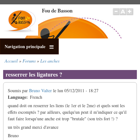
Aller
Fou de Basson
au
contenu
principal
Navigation principale
Accueil
Forums
Les anches
Fil
d'Ariane
resserrer les ligatures ?
Soumis par
Bruno Valter
le
lun 05/12/2011 - 18:27
Language
French
quand doit on resserrer les liens (le 1er et le 2me) et quels sont les
effets escomptés ? par ailleurs, quelqu'un peut il m'indiquer ce qu'il
faut faire lorsqu'une anche est trop "brutale" (son très fort !) ?
un très grand merci d'avance
Bruno