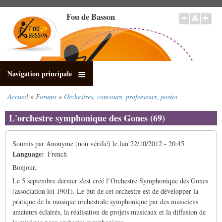
Aller
Fou de Basson
au
contenu
principal
Navigation principale
Accueil
Forums
Orchestres, concours, professeurs, postes
Fil
d'Ariane
L'orchestre symphonique des Gones (69)
Soumis par
Anonyme (non vérifié)
le
lun 22/10/2012 - 20:45
Language
French
Bonjour,
Le 5 septembre dernier s'est créé l’Orchestre Symphonique des Gones
(association loi 1901). Le but de cet orchestre est de développer la
pratique de la musique orchestrale symphonique par des musiciens
amateurs éclairés, la réalisation de projets musicaux et la diffusion de