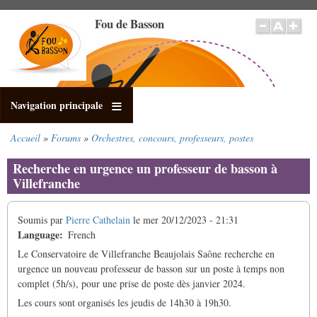
Aller
Fou de Basson
au
contenu
principal
Navigation principale
Accueil
Forums
Orchestres, concours, professeurs, postes
Fil
d'Ariane
Recherche en urgence un professeur de basson à
Villefranche
Soumis par
Pierre Cathelain
le
mer 20/12/2023 - 21:31
Language
French
Le Conservatoire de Villefranche Beaujolais Saône recherche en
urgence un nouveau professeur de basson sur un poste à temps non
complet (5h/s), pour une prise de poste dès janvier 2024.
Les cours sont organisés les jeudis de 14h30 à 19h30.