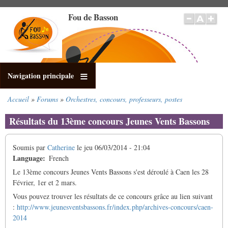
Aller
Fou de Basson
au
contenu
principal
Navigation principale
Accueil
Forums
Orchestres, concours, professeurs, postes
Fil
d'Ariane
Résultats du 13ème concours Jeunes Vents Bassons
Soumis par
Catherine
le
jeu 06/03/2014 - 21:04
Language
French
Le 13ème concours Jeunes Vents Bassons s'est déroulé à Caen les 28
Février, 1er et 2 mars.
Vous pouvez trouver les résultats de ce concours grâce au lien suivant
:
http://www.jeunesventsbassons.fr/index.php/archives-concours/caen-
2014