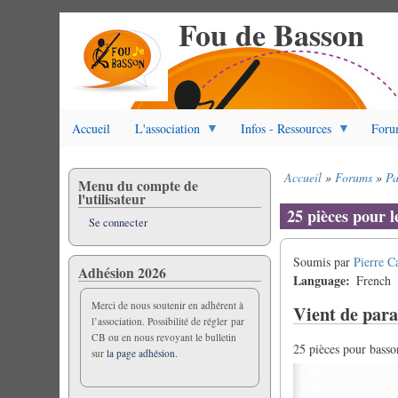
Fou de Basson
Aller
au
contenu
principal
Accueil
L'association
Infos - Ressources
Foru
Accueil
Forums
Pa
Menu du compte de
Fil
l'utilisateur
d'Ariane
25 pièces pour l
Se connecter
Soumis par
Pierre C
Adhésion 2026
Language
French
Merci de nous soutenir en adhérent à
Vient de para
l’association. Possibilité de régler par
CB ou en nous revoyant le bulletin
25 pièces pour basso
sur
la page adhésion.