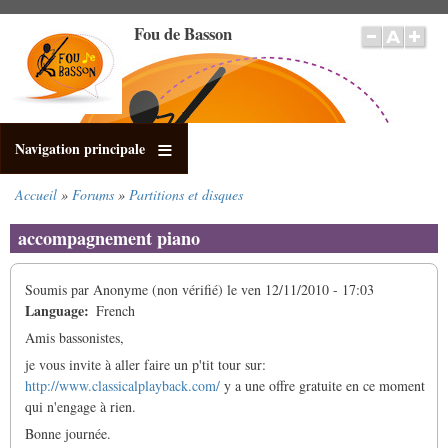
Aller
Fou de Basson
au
contenu
principal
Navigation principale
Accueil
Forums
Partitions et disques
Fil
d'Ariane
accompagnement piano
Soumis par
Anonyme (non vérifié)
le
ven 12/11/2010 - 17:03
Language
French
Amis bassonistes,
je vous invite à aller faire un p'tit tour sur:
http://www.classicalplayback.com/
y a une offre gratuite en ce moment
qui n'engage à rien.
Bonne journée.