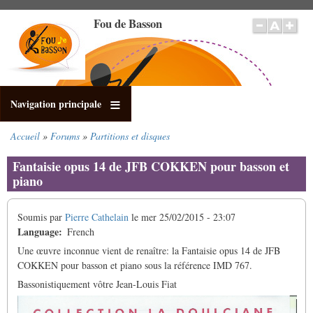
Aller
Fou de Basson
au
contenu
principal
Navigation principale
Accueil
Forums
Partitions et disques
Fil
d'Ariane
Fantaisie opus 14 de JFB COKKEN pour basson et
piano
Soumis par
Pierre Cathelain
le
mer 25/02/2015 - 23:07
Language
French
Une œuvre inconnue vient de renaître: la Fantaisie opus 14 de JFB
COKKEN pour basson et piano sous la référence IMD 767.
Bassonistiquement vôtre Jean-Louis Fiat