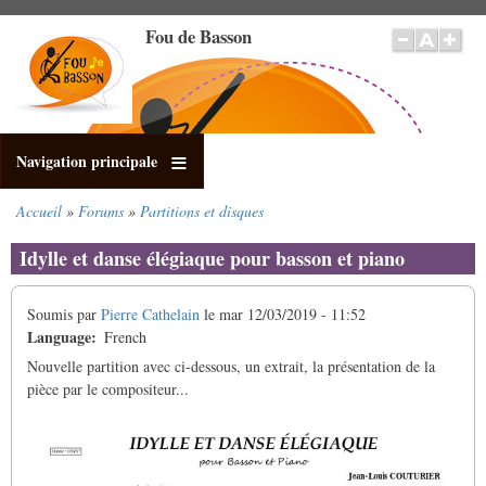
Aller
Fou de Basson
au
contenu
principal
Navigation principale
Accueil
Forums
Partitions et disques
Fil
d'Ariane
Idylle et danse élégiaque pour basson et piano
Soumis par
Pierre Cathelain
le
mar 12/03/2019 - 11:52
Language
French
Nouvelle partition avec ci-dessous, un extrait, la présentation de la
pièce par le compositeur...