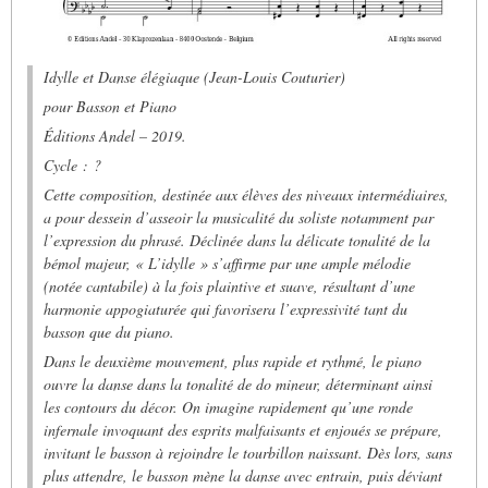
Idylle et Danse élégiaque
(Jean-Louis Couturier)
pour Basson et Piano
Éditions Andel – 2019.
Cycle : ?
Cette composition, destinée aux élèves des niveaux intermédiaires,
a pour dessein d’asseoir la musicalité du soliste notamment par
l’expression du phrasé. Déclinée dans la délicate tonalité de la
bémol majeur, « L’idylle » s’affirme par une ample mélodie
(notée
cantabile
) à la fois plaintive et suave, résultant d’une
harmonie appogiaturée qui favorisera l’expressivité tant du
basson que du piano.
Dans le deuxième mouvement, plus rapide et rythmé, le piano
ouvre la danse dans la tonalité de do mineur, déterminant ainsi
les contours du décor. On imagine rapidement qu’une ronde
infernale invoquant des esprits malfaisants et enjoués se prépare,
invitant le basson à rejoindre le tourbillon naissant. Dès lors, sans
plus attendre, le basson mène la danse avec entrain, puis déviant