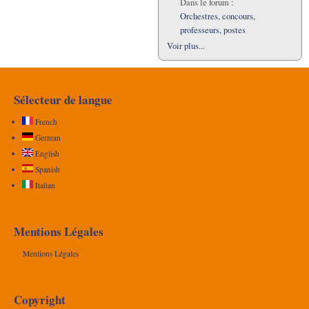
Dans le forum :
Orchestres, concours,
professeurs, postes
Voir plus...
Sélecteur de langue
French
German
English
Spanish
Italian
Mentions Légales
Mentions Légales
Copyright