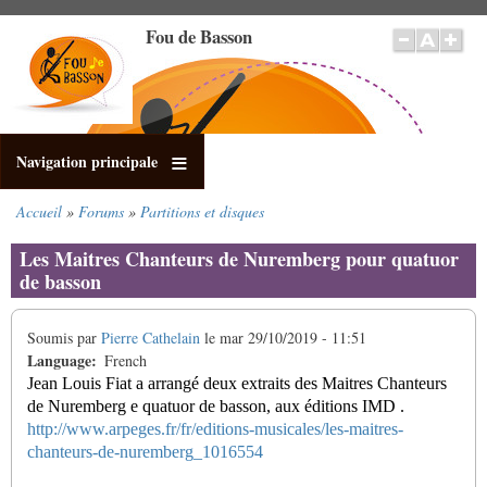
Aller
Fou de Basson
au
contenu
principal
Navigation principale
Accueil
Forums
Partitions et disques
Fil
d'Ariane
Les Maitres Chanteurs de Nuremberg pour quatuor
de basson
Soumis par
Pierre Cathelain
le
mar 29/10/2019 - 11:51
Language
French
Jean Louis Fiat a arrangé deux extraits des Maitres Chanteurs
de Nuremberg e quatuor de basson, aux éditions IMD .
http://www.arpeges.fr/fr/editions-musicales/les-maitres-
chanteurs-de-nuremberg_1016554