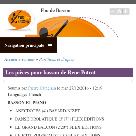
Aller
Fou de Basson
au
contenu
principal
Navigation principale
Accueil
Forums
Partitions et disques
Fil
d'Ariane
Les pièces pour basson de René Potrat
Soumis par
Pierre Cathelain
le
mar 27/12/2016 - 12:19
Language
French
BASSON ET PIANO
ANECDOTES (4') BAYARD-NIZET
DANSE DROLATIQUE (3'17'') FLEX EDITIONS
LE GRAND BALCON (2'20'') FLEX EDITIONS
LE P'TIT RUISSEAU (2'30'') FLEX EDITIONS