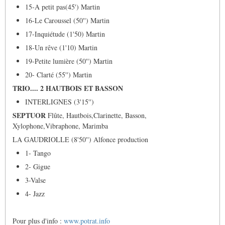
15-A petit pas(45') Martin
16-Le Caroussel (50'') Martin
17-Inquiétude (1'50) Martin
18-Un rêve (1'10) Martin
19-Petite lumière (50'') Martin
20- Clarté (55'') Martin
TRIO.... 2 HAUTBOIS ET BASSON
INTERLIGNES (3'15'')
SEPTUOR
Flûte, Hautbois,Clarinette, Basson,
Xylophone,Vibraphone, Marimba
LA GAUDRIOLLE (8'50'') Alfonce production
1- Tango
2- Gigue
3-Valse
4- Jazz
Pour plus d'info :
www.potrat.info