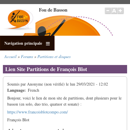
Aller
Fou de Basson
au
contenu
principal
Navigation principale
Accueil
Forums
Partitions et disques
Fil
d'Ariane
Lien Site Partitions de François Blot
Soumis par
Anonyme (non vérifié)
le
lun 29/03/2021 - 12:02
Language
French
Bonjour, voici le lien de mon site de partitions, dont plusieurs pour le
basson (en solo, duo trio, quatuor et sonate) :
https://www.francoisblotcompo.com/
François Blot