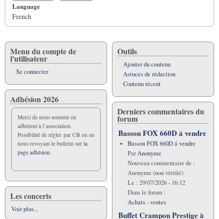
Language
French
Menu du compte de
Outils
l'utilisateur
Ajouter du contenu
Se connecter
Astuces de rédaction
Contenu récent
Adhésion 2026
Derniers commentaires du
forum
Merci de nous soutenir en
adhérent à l’association.
Basson FOX 660D á vendre
Possibilité de régler par CB ou en
Basson FOX 660D á vendre
nous revoyant le bulletin sur
la
page adhésion.
Par
Anonyme
Nouveau commentaire de :
Anonyme (non vérifié)
Le :
29/07/2026 - 16:12
Dans le forum :
Les concerts
Achats - ventes
Voir plus...
Buffet Crampon Prestige à