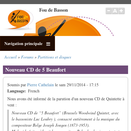
Aller
Fou de Basson
au
contenu
principal
Navigation principale
Accueil
Forums
Partitions et disques
Fil
d'Ariane
Nouveau CD de 5 Beaufort
Soumis par
Pierre Cathelain
le
sam 29/11/2014 - 17:15
Language
French
Nous avons été informé de la parution d'un nouveau CD de Quintette à
vent :
Nouveau CD de “5 Beaufort” (Brussels Woodwind Quintet, avec
le bassoniste Luc Loubry ), consacré entièrement à la musique du
compositeur Belge Joseph Jongen (1873-1953).