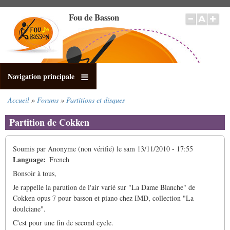
Aller
Fou de Basson
au
contenu
principal
Navigation principale
Accueil
Forums
Partitions et disques
Fil
d'Ariane
Partition de Cokken
Soumis par
Anonyme (non vérifié)
le
sam 13/11/2010 - 17:55
Language
French
Bonsoir à tous,
Je rappelle la parution de l'air varié sur "La Dame Blanche" de
Cokken opus 7 pour basson et piano chez IMD, collection "La
doulciane".
C'est pour une fin de second cycle.