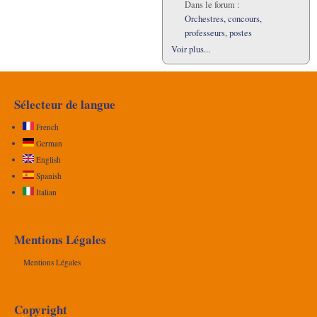
Dans le forum :
Orchestres, concours,
professeurs, postes
Voir plus...
Sélecteur de langue
French
German
English
Spanish
Italian
Mentions Légales
Mentions Légales
Copyright