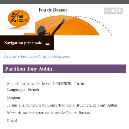
Aller
Fou de Basson
au
contenu
principal
Navigation principale
Accueil
Forums
Partitions et disques
Fil
d'Ariane
Partition Tony Aubin
Soumis par
pascal83
le
ven 13/03/2020 - 16:56
Language
French
Bonjour
Je suis à la recherche du Concertino della Brughiera de Tony Aubin.
Merci de me contacter via le site de Fou de Basson.
Pascal