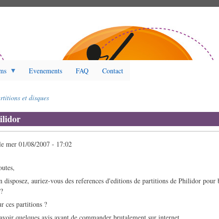
ms
Evenements
FAQ
Contact
rtitions et disques
ilidor
le
mer 01/08/2007 - 17:02
outes,
n disposez, auriez-vous des references d'editions de partitions de Philidor pour
??
r ces partitions ?
d'avoir quelques avis avant de commander brutalement sur internet...