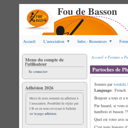
Fou de Basson
Aller
au
contenu
principal
Accueil
L'association
Infos - Ressources
Foru
Accueil
Forums
Pa
Menu du compte de
Fil
l'utilisateur
d'Ariane
Partoches de Ph
Se connecter
Soumis par
tomkiki
Adhésion 2026
Language
French
Bonjour a tous et a t
Merci de nous soutenir en adhérent à
l’association. Possibilité de régler par
Par hasard, si vous e
CB ou en nous revoyant le bulletin
hautbois et basson ?
sur
la page adhésion.
Quel est votre avis su
C'est juste histoire 