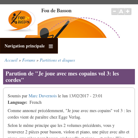
Aller
Fou de Basson
au
contenu
principal
Navigation principale
Accueil
Forums
Partitions et disques
Fil
d'Ariane
Parution de "Je joue avec mes copains vol 3: les
cordes"
Soumis par
Marc Duvernois
le
lun 13/02/2017 - 23:01
Language
French
Comme annoncé précédemment, "Je joue avec mes copains" vol 3 : les
cordes vient de paraître chez Egge Verlag.
Selon le même principe que les 2 volumes précédents, vous y
trouverez 2 pièces pour basson, violon et piano, une pièce avec alto et