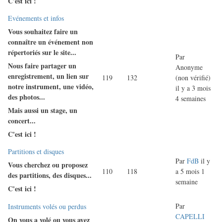
C'est ici !
Aucun
Evénements et infos
nouveau
Vous souhaitez faire un
message
connaître un événement non
répertoriés sur le site...
Par
Nous faire partager un
Anonyme
enregistrement, un lien sur
119
132
(non vérifié)
notre instrument, une vidéo,
il y a 3 mois
des photos...
4 semaines
Mais aussi un stage, un
concert...
C'est ici !
Aucun
Partitions et disques
Par
FdB
il y
nouveau
Vous cherchez ou proposez
110
118
a 5 mois 1
message
des partitions, des disques...
semaine
C'est ici !
Par
Aucun
Instruments volés ou perdus
CAPELLI
nouveau
On vous a volé ou vous avez