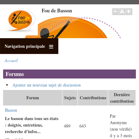
Aller
Fou de Basson
au
contenu
principal
Navigation principale
Accueil
Fil
d'Ariane
Forums
Ajouter un nouveau sujet de discussion
Dernière
Forum
Sujets
Contributions
contribution
Aucun
Basson
Par
nouveau
Le basson dans tous ses états
Anonyme
message
: doigtés, entretiens,
489
643
(non vérifié)
recherche d'infos...
il y a 3 mois