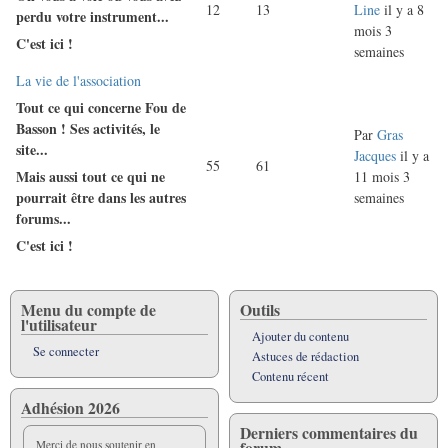
12
13
Line
il y a 8
message
perdu votre instrument...
mois 3
C'est ici !
semaines
Aucun
La vie de l'association
nouveau
Tout ce qui concerne Fou de
message
Basson ! Ses activités, le
Par
Gras
site...
Jacques
il y a
55
61
Mais aussi tout ce qui ne
11 mois 3
pourrait être dans les autres
semaines
forums...
C'est ici !
Menu du compte de
Outils
l'utilisateur
Ajouter du contenu
Se connecter
Astuces de rédaction
Contenu récent
Adhésion 2026
Derniers commentaires du
forum
Merci de nous soutenir en