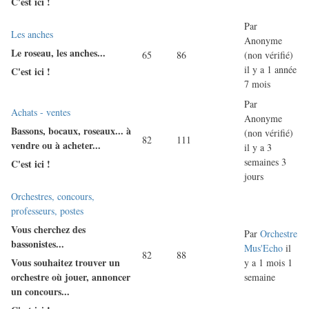
C'est ici !
Par
Aucun
Les anches
Anonyme
nouveau
Le roseau, les anches...
65
86
(non vérifié)
message
il y a 1 année
C'est ici !
7 mois
Par
Aucun
Achats - ventes
Anonyme
nouveau
Bassons, bocaux, roseaux... à
(non vérifié)
82
111
message
vendre ou à acheter...
il y a 3
semaines 3
C'est ici !
jours
Aucun
Orchestres, concours,
nouveau
professeurs, postes
message
Vous cherchez des
Par
Orchestre
bassonistes...
Mus'Echo
il
82
88
Vous souhaitez trouver un
y a 1 mois 1
orchestre où jouer, annoncer
semaine
un concours...