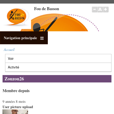
Aller
Fou de Basson
au
contenu
principal
Navigation principale
Accueil
Fil
Voir
(onglet
d'Ariane
Onglets
actif)
principaux
Activité
Zouzou26
Membre depuis
9 années 8 mois
User picture upload