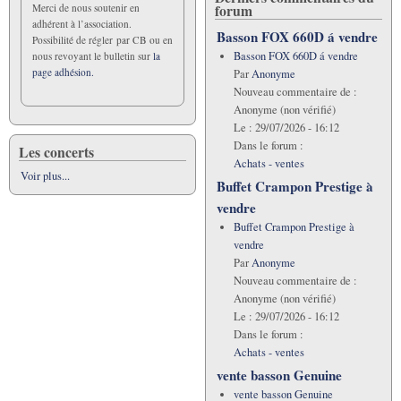
forum
Merci de nous soutenir en
adhérent à l’association.
Basson FOX 660D á vendre
Possibilité de régler par CB ou en
Basson FOX 660D á vendre
nous revoyant le bulletin sur
la
page adhésion.
Par
Anonyme
Nouveau commentaire de :
Anonyme (non vérifié)
Le :
29/07/2026 - 16:12
Dans le forum :
Les concerts
Achats - ventes
Voir plus...
Buffet Crampon Prestige à
vendre
Buffet Crampon Prestige à
vendre
Par
Anonyme
Nouveau commentaire de :
Anonyme (non vérifié)
Le :
29/07/2026 - 16:12
Dans le forum :
Achats - ventes
vente basson Genuine
vente basson Genuine