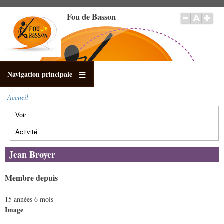
Aller
Fou de Basson
au
contenu
principal
Navigation principale
Accueil
Fil
Voir
(onglet
d'Ariane
Onglets
actif)
principaux
Activité
Jean Broyer
Membre depuis
15 années 6 mois
Image