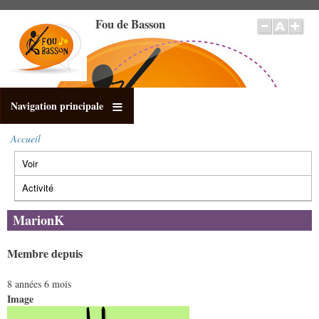
Aller
Fou de Basson
au
contenu
principal
Navigation principale
Accueil
Fil
Voir
(onglet
d'Ariane
Onglets
actif)
principaux
Activité
MarionK
Membre depuis
8 années 6 mois
Image