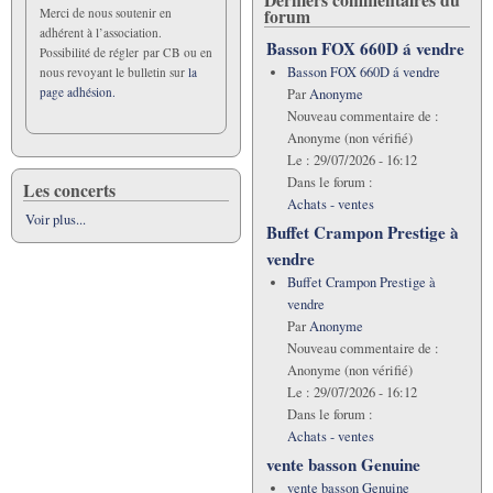
forum
Merci de nous soutenir en
adhérent à l’association.
Basson FOX 660D á vendre
Possibilité de régler par CB ou en
Basson FOX 660D á vendre
nous revoyant le bulletin sur
la
page adhésion.
Par
Anonyme
Nouveau commentaire de :
Anonyme (non vérifié)
Le :
29/07/2026 - 16:12
Dans le forum :
Les concerts
Achats - ventes
Voir plus...
Buffet Crampon Prestige à
vendre
Buffet Crampon Prestige à
vendre
Par
Anonyme
Nouveau commentaire de :
Anonyme (non vérifié)
Le :
29/07/2026 - 16:12
Dans le forum :
Achats - ventes
vente basson Genuine
vente basson Genuine