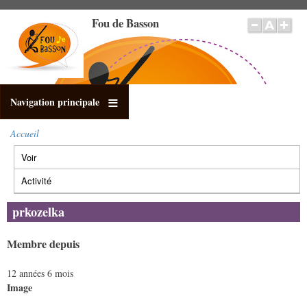
Aller
Fou de Basson
au
contenu
principal
Navigation principale
Accueil
Fil
Voir
(onglet
d'Ariane
Onglets
actif)
principaux
Activité
prkozelka
Membre depuis
12 années 6 mois
Image