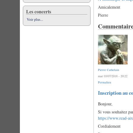
Amicalement
Les concerts
Pierre
Voir plus...
Commentaire
Pierre Cathelain
mar 03/07/2018 - 20:22
Permalien
Inscription au co
Bonjour,
Si vous souhaitez par
https://www.read-ai
Cordialement