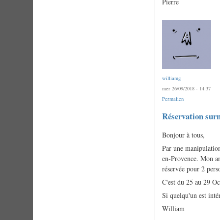
Pierre
williamg
mer 26/09/2018 - 14:37
Permalien
Réservation sur
Bonjour à tous,
Par une manipulation
en-Provence. Mon ann
réservée pour 2 pers
C'est du 25 au 29 Oc
Si quelqu'un est inté
William