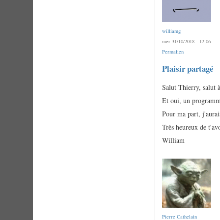
williamg
mer 31/10/2018 - 12:06
Permalien
Plaisir partagé
Salut Thierry, salut à
Et oui, un programme
Pour ma part, j'aurai
Très heureux de t'avo
William
Pierre Cathelain