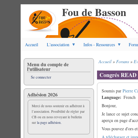
Fou de Basson
Aller
au
contenu
principal
Accueil
L'association
Infos - Ressources
Foru
Accueil
Forums
Ev
Menu du compte de
Fil
l'utilisateur
d'Ariane
Congrés READ
Se connecter
Soumis par
Pierre C
Adhésion 2026
Language
French
Bonjour,
Merci de nous soutenir en adhérent à
l’association. Possibilité de régler par
Je lance ce sujet co
CB ou en nous revoyant le bulletin
aperçu en page d'accu
sur
la page adhésion.
Vous pouvez d'ors et 
A télécharger et imp