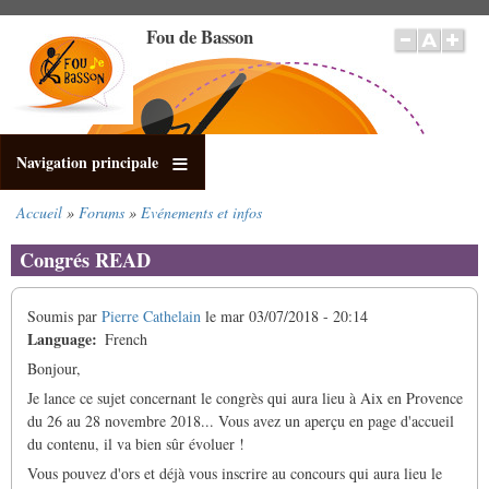
Aller
Fou de Basson
au
contenu
principal
Navigation principale
Accueil
Forums
Evénements et infos
Fil
d'Ariane
Congrés READ
Soumis par
Pierre Cathelain
le
mar 03/07/2018 - 20:14
Language
French
Bonjour,
Je lance ce sujet concernant le congrès qui aura lieu à Aix en Provence
du 26 au 28 novembre 2018... Vous avez un aperçu en page d'accueil
du contenu, il va bien sûr évoluer !
Vous pouvez d'ors et déjà vous inscrire au concours qui aura lieu le