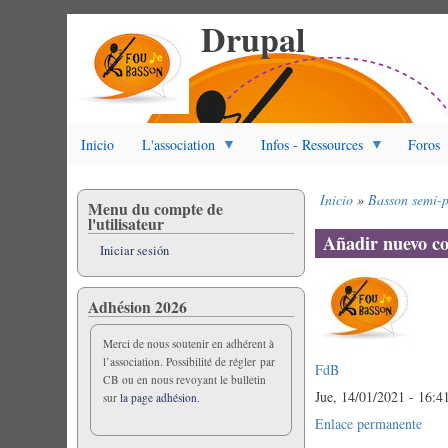
Drupal
Pasar
al
contenido
principal
Inicio
L'association
Infos - Ressources
Foros
Inicio
Basson semi-p
Menu du compte de
Sobrescribir
l'utilisateur
enlaces
Añadir nuevo c
Iniciar sesión
de
ayuda
a
Adhésion 2026
la
navegación
Merci de nous soutenir en adhérent à
l’association. Possibilité de régler par
FdB
CB ou en nous revoyant le bulletin
Jue, 14/01/2021 - 16:4
sur
la page adhésion.
Enlace permanente