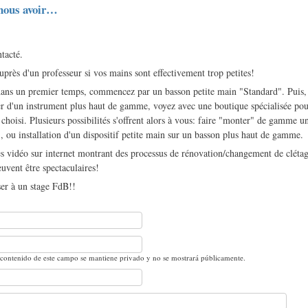
 nous avoir…
tacté.
uprès d'un professeur si vos mains sont effectivement trop petites!
, dans un premier temps, commencez par un basson petite main "Standard". Puis
r d'un instrument plus haut de gamme, voyez avec une boutique spécialisée pour
choisi. Plusieurs possibilités s'offrent alors à vous: faire "monter" de gamme u
), ou installation d'un dispositif petite main sur un basson plus haut de gamme.
s vidéo sur internet montrant des processus de rénovation/changement de clétag
peuvent être spectaculaires!
ser à un stage FdB!!
 contenido de este campo se mantiene privado y no se mostrará públicamente.