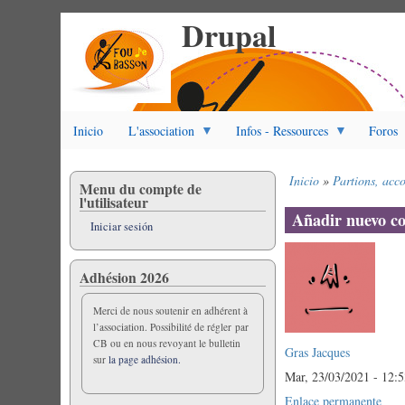
Drupal
Pasar
al
contenido
principal
Inicio
L'association
Infos - Ressources
Foros
Inicio
Partions, acc
Menu du compte de
Sobrescribir
l'utilisateur
enlaces
Añadir nuevo c
Iniciar sesión
de
ayuda
a
Adhésion 2026
la
navegación
Merci de nous soutenir en adhérent à
l’association. Possibilité de régler par
CB ou en nous revoyant le bulletin
Gras Jacques
sur
la page adhésion.
Mar, 23/03/2021 - 12:
Enlace permanente