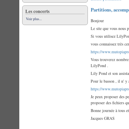
Partitions, accom
Les concerts
Voir plus...
Bonjour
Le site que vous nous pr
Si vous utilisez LilyPon
vous connaissez très ce
https://www.mutopiapro
Vous trouverez nombre d
LilyPond .
Lily Pond et son assist
Pour le basson , il n' 
https://www.mutopiapro
Je peux proposer des pet
proposer des fichiers que
Bonne journée à tous et
Jacques GRAS