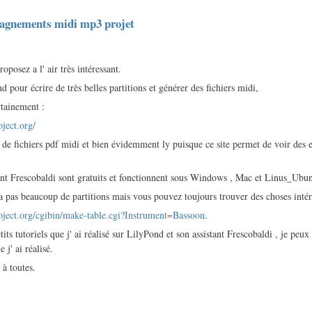
pagnements midi mp3 projet
oposez a l' air très intéressant.
d pour écrire de très belles partitions et générer des fichiers midi,
rtainement :
ject.org/
e fichiers pdf midi et bien évidemment ly puisque ce site permet de voir des e
ant Frescobaldi sont gratuits et fonctionnent sous Windows , Mac et Linus_Ubun
y a pas beaucoup de partitions mais vous pouvez toujours trouver des choses intér
ject.org/cgibin/make-table.cgi?Instrument=Bassoon
.
its tutoriels que j' ai réalisé sur LilyPond et son assistant Frescobaldi , je peu
 j' ai réalisé.
 à toutes.