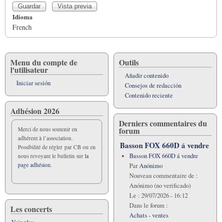
Idioma
French
Menu du compte de
Outils
l'utilisateur
Añadir contenido
Iniciar sesión
Consejos de redacción
Contenido reciente
Adhésion 2026
Derniers commentaires du
forum
Merci de nous soutenir en
adhérent à l’association.
Basson FOX 660D á vendre
Possibilité de régler par CB ou en
Basson FOX 660D á vendre
nous revoyant le bulletin sur
la
page adhésion.
Par
Anónimo
Nouveau commentaire de :
Anónimo (no verificado)
Le :
29/07/2026 - 16:12
Dans le forum :
Les concerts
Achats - ventes