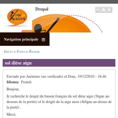
Pasar
Drupal
al
contenido
principal
Navigation principale
Inicio
Foros
Basson
Sobrescribir
enlaces
sol dièse aigu
de
ayuda
Enviado por
Anónimo (no verificado)
el
Dom, 19/12/2010 - 18:46
a
Idioma
French
la
navegación
Bonjour,
Je recherche le doigté du basson français du sol dièse aigu (3ligne au-
dessous de la portée) et le doigté du la aigu aussi (4èligne au-dessus de
la porté) .
Merci,