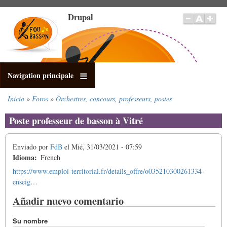
Pasar
Drupal
al
contenido
principal
Navigation principale
Inicio
Foros
Orchestres, concours, professeurs, postes
Sobrescribir
enlaces
Poste professeur de basson à Vitré
de
ayuda
Enviado por
FdB
el
Mié, 31/03/2021 - 07:59
a
Idioma
French
la
navegación
https://www.emploi-territorial.fr/details_offre/o035210300261334-
enseig…
Añadir nuevo comentario
Su nombre