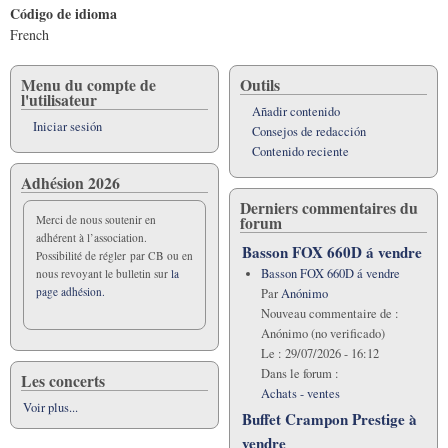
Código de idioma
French
Menu du compte de
Outils
l'utilisateur
Añadir contenido
Iniciar sesión
Consejos de redacción
Contenido reciente
Adhésion 2026
Derniers commentaires du
forum
Merci de nous soutenir en
adhérent à l’association.
Basson FOX 660D á vendre
Possibilité de régler par CB ou en
Basson FOX 660D á vendre
nous revoyant le bulletin sur
la
page adhésion.
Par
Anónimo
Nouveau commentaire de :
Anónimo (no verificado)
Le :
29/07/2026 - 16:12
Dans le forum :
Les concerts
Achats - ventes
Voir plus...
Buffet Crampon Prestige à
vendre