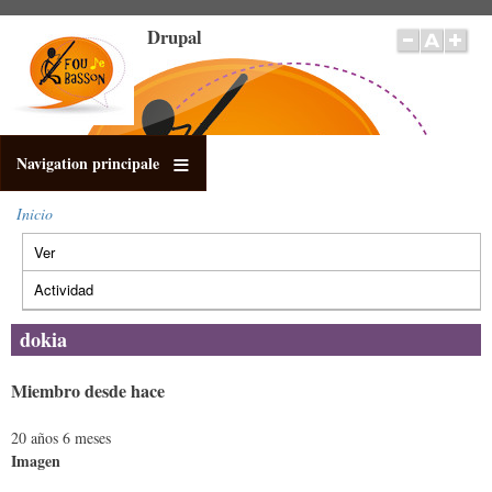
Pasar
Drupal
al
contenido
principal
Navigation principale
Inicio
Sobrescribir
Ver
(solapa
enlaces
Solapas
de
activa)
principales
Actividad
ayuda
a
dokia
la
navegación
Miembro desde hace
20 años 6 meses
Imagen