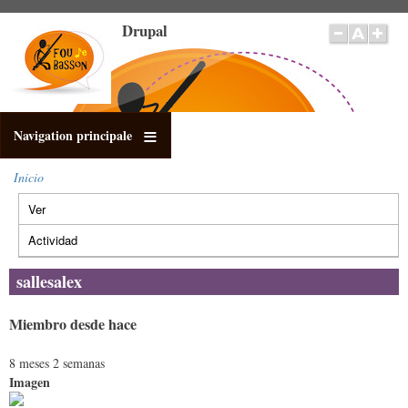
Pasar
Drupal
al
contenido
principal
Navigation principale
Inicio
Sobrescribir
Ver
(solapa
enlaces
Solapas
de
activa)
principales
Actividad
ayuda
a
sallesalex
la
navegación
Miembro desde hace
8 meses 2 semanas
Imagen