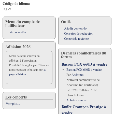
Código de idioma
Inglés
Menu du compte de
Outils
l'utilisateur
Añadir contenido
Iniciar sesión
Consejos de redacción
Contenido reciente
Adhésion 2026
Derniers commentaires du
forum
Merci de nous soutenir en
adhérent à l’association.
Basson FOX 660D á vendre
Possibilité de régler par CB ou en
Basson FOX 660D á vendre
nous revoyant le bulletin sur
la
page adhésion.
Par
Anónimo
Nouveau commentaire de :
Anónimo (no verificado)
Le :
29/07/2026 - 16:12
Dans le forum :
Les concerts
Achats - ventes
Voir plus...
Buffet Crampon Prestige à
vendre