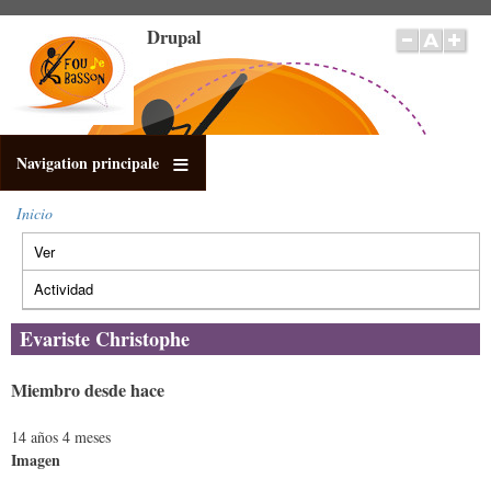
Pasar
Drupal
al
contenido
principal
Navigation principale
Inicio
Sobrescribir
Ver
(solapa
enlaces
Solapas
de
activa)
principales
Actividad
ayuda
a
Evariste Christophe
la
navegación
Miembro desde hace
14 años 4 meses
Imagen