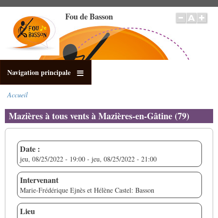
Aller
Fou de Basson
au
contenu
principal
Navigation principale
Accueil
Fil
d'Ariane
Mazières à tous vents à Mazières-en-Gâtine (79)
Date :
jeu, 08/25/2022 - 19:00
-
jeu, 08/25/2022 - 21:00
Intervenant
Marie-Frédérique Ejnès et Hélène Castel: Basson
Lieu