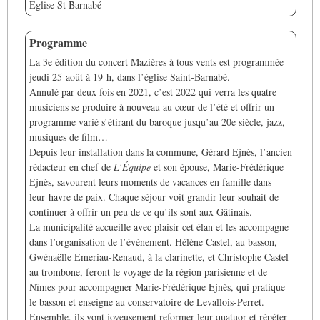
Eglise St Barnabé
Programme
La 3e édition du concert Mazières à tous vents est programmée
jeudi 25 août à 19 h, dans l’église Saint-Barnabé.
Annulé par deux fois en 2021, c’est 2022 qui verra les quatre
musiciens se produire à nouveau au cœur de l’été et offrir un
programme varié s’étirant du baroque jusqu’au 20e siècle, jazz,
musiques de film…
Depuis leur installation dans la commune, Gérard Ejnès, l’ancien
rédacteur en chef de
L’Équipe
et son épouse, Marie-Frédérique
Ejnès, savourent leurs moments de vacances en famille dans
leur havre de paix. Chaque séjour voit grandir leur souhait de
continuer à offrir un peu de ce qu’ils sont aux Gâtinais.
La municipalité accueille avec plaisir cet élan et les accompagne
dans l’organisation de l’événement. Hélène Castel, au basson,
Gwénaëlle Emeriau-Renaud, à la clarinette, et Christophe Castel
au trombone, feront le voyage de la région parisienne et de
Nîmes pour accompagner Marie-Frédérique Ejnès, qui pratique
le basson et enseigne au conservatoire de Levallois-Perret.
Ensemble, ils vont joyeusement reformer leur quatuor et répéter