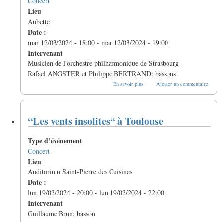
Concert
Lieu
Aubette
Date :
mar 12/03/2024 - 18:00
-
mar 12/03/2024 - 19:00
Intervenant
Musicien de l'orchestre philharmonique de Strasbourg
Rafael ANGSTER et Philippe BERTRAND: bassons
sur
En savoir plus
Ajouter un commentaire
Sextuor
à
vent
à
“Les vents insolites“ à Toulouse
Strasbourg
Type d’événement
Concert
Lieu
Auditorium Saint-Pierre des Cuisines
Date :
lun 19/02/2024 - 20:00
-
lun 19/02/2024 - 22:00
Intervenant
Guillaume Brun: basson
sur