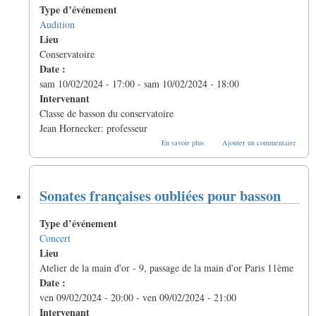
à
Type d’événement
vent
à
Audition
Aix
Lieu
en
Conservatoire
Provence
Date :
sam 10/02/2024 - 17:00
-
sam 10/02/2024 - 18:00
Intervenant
Classe de basson du conservatoire
Jean Hornecker: professeur
sur
En savoir plus
Ajouter un commentaire
"Les
bassons
chantent"
à
Sonates françaises oubliées pour basson
Mâcon
Type d’événement
Concert
Lieu
Atelier de la main d'or - 9, passage de la main d'or Paris 11ème
Date :
ven 09/02/2024 - 20:00
-
ven 09/02/2024 - 21:00
Intervenant