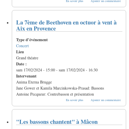
En savoir plus
Ajouter un commentaire
“Les
vents
insolites“
à
La 7ème de Beethoven en octuor à vent à
Toulouse
Aix en Provence
Type d’événement
Concert
Lieu
Grand théatre
Date :
sam 17/02/2024 - 15:00
-
sam 17/02/2024 - 16:30
Intervenant
Anima Eterna Brugge
Jane Gower et Kamila Marcinkowska-Prasad: Bassons
Antoine Pecqueur: Contrebasson et présentation
sur
En savoir plus
Ajouter un commentaire
La
7ème
de
Beethoven
"Les bassons chantent" à Mâcon
en
octuor