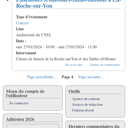
à
Roche-sur-Yon
Agneaux
(50)
Type d’événement
Concert
Lieu
Auditorium du CYEL
Date :
sam 27/01/2024 - 10:00
-
sam 27/01/2024 - 11:00
Intervenant
Classes de basson de la-Roche-sur-Yon et des Sables d'Ollones
sur
En savoir plus
Ajouter un commentaire
Ensembles
trombones-
Page 4
Page
Page précédente...
Page
Page suivante...
tubas-
bassons
Pagination
précédente
suivante
à
La-
Menu du compte de
Outils
Roche-
l'utilisateur
sur-
Ajouter du contenu
Yon
Se connecter
Astuces de rédaction
Contenu récent
Adhésion 2026
Derniers commentaires du