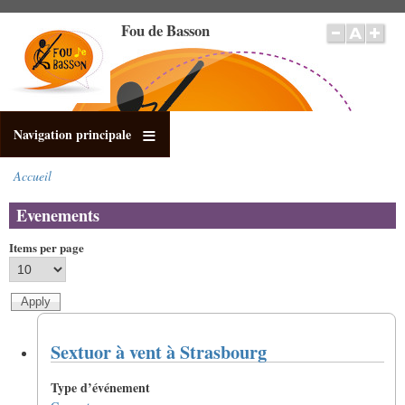
Aller
Fou de Basson
au
contenu
principal
Navigation principale
Accueil
Fil
d'Ariane
Evenements
Items per page
Sextuor à vent à Strasbourg
Type d’événement