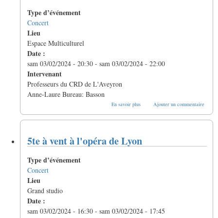
Lyon
Type d’événement
(concert
2)
Concert
Lieu
Espace Multiculturel
Date :
sam 03/02/2024 - 20:30
-
sam 03/02/2024 - 22:00
Intervenant
Professeurs du CRD de L'Aveyron
Anne-Laure Bureau: Basson
sur
En savoir plus
Ajouter un commentaire
5te
à
vent
à
5te à vent à l'opéra de Lyon
Le
Nayrac
(12)
Type d’événement
Concert
Lieu
Grand studio
Date :
sam 03/02/2024 - 16:30
-
sam 03/02/2024 - 17:45