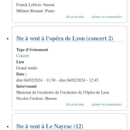
Franck Leblois -basson
Mélanie Renaud -Piano
sur
En savoir plus
Ajouter un commentaire
Sonates
françaises
oubliées
pour
5te à vent à l'opéra de Lyon (concert 2)
basson
Type d’événement
Concert
Lieu
Grand studio
Date :
dim 04/02/2024 - 11:30
-
dim 04/02/2024 - 12:45
Intervenant
Musicien de l'orchestre de l'orchestre de l'Opéra de Lyon
Nicolas Cardoze: Basson
sur
En savoir plus
Ajouter un commentaire
5te
à
vent
à
5te à vent à Le Nayrac (12)
l'opéra
de