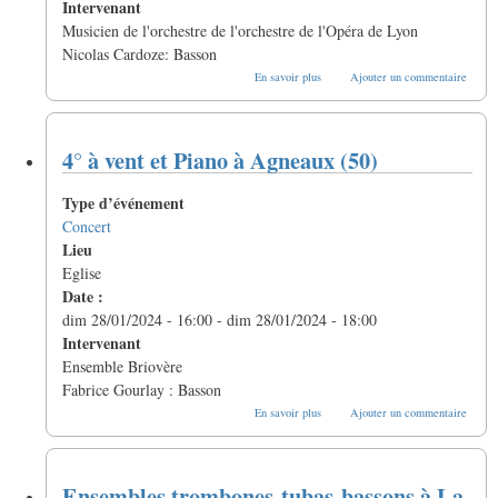
Intervenant
Musicien de l'orchestre de l'orchestre de l'Opéra de Lyon
Nicolas Cardoze: Basson
sur
En savoir plus
Ajouter un commentaire
5te
à
vent
à
4° à vent et Piano à Agneaux (50)
l'opéra
de
Lyon
Type d’événement
Concert
Lieu
Eglise
Date :
dim 28/01/2024 - 16:00
-
dim 28/01/2024 - 18:00
Intervenant
Ensemble Briovère
Fabrice Gourlay : Basson
sur
En savoir plus
Ajouter un commentaire
4°
à
vent
et
Ensembles trombones-tubas-bassons à La-
Piano