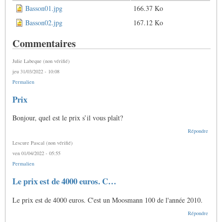
Basson01.jpg
166.37 Ko
Basson02.jpg
167.12 Ko
Commentaires
Julie Labeque (non vérifié)
jeu 31/03/2022 - 10:08
Permalien
Prix
Bonjour, quel est le prix s’il vous plaît?
Répondre
Lescure Pascal (non vérifié)
ven 01/04/2022 - 05:55
Permalien
En
Le prix est de 4000 euros. C…
réponse
à
Le prix est de 4000 euros. C'est un Moosmann 100 de l'année 2010.
Prix
par
Répondre
Julie
Labeque