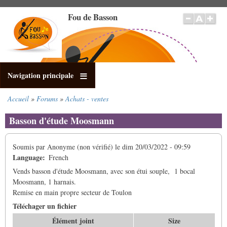
Aller
Fou de Basson
au
contenu
principal
Navigation principale
Accueil
Forums
Achats - ventes
Fil
d'Ariane
Basson d'étude Moosmann
Soumis par
Anonyme (non vérifié)
le
dim 20/03/2022 - 09:59
Language
French
Vends basson d'étude Moosmann, avec son étui souple, 1 bocal
Moosmann, 1 harnais.
Remise en main propre secteur de Toulon
Téléchager un fichier
Élément joint
Size