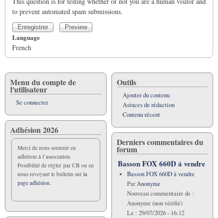
This question is for testing whether or not you are a human visitor and
to prevent automated spam submissions.
Language
French
Menu du compte de
Outils
l'utilisateur
Ajouter du contenu
Se connecter
Astuces de rédaction
Contenu récent
Adhésion 2026
Derniers commentaires du
forum
Merci de nous soutenir en
adhérent à l’association.
Basson FOX 660D á vendre
Possibilité de régler par CB ou en
Basson FOX 660D á vendre
nous revoyant le bulletin sur
la
page adhésion.
Par
Anonyme
Nouveau commentaire de :
Anonyme (non vérifié)
Le :
29/07/2026 - 16:12