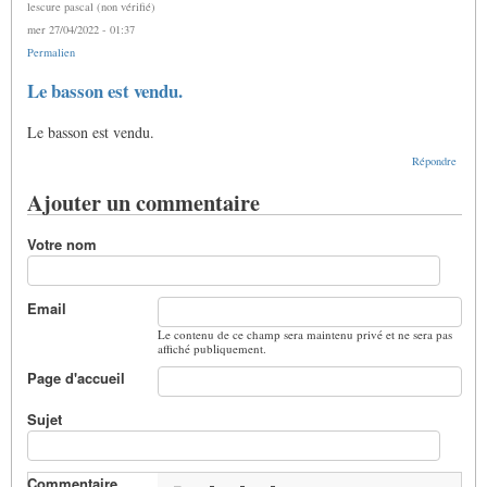
lescure pascal (non vérifié)
(non
mer 27/04/2022 - 01:37
vérifié)
Permalien
En
Le basson est vendu.
réponse
à
Le basson est vendu.
Le
prix
Répondre
est
de
Ajouter un commentaire
4000
euros.
C…
Votre nom
par
Lescure
Pascal
(non
Email
vérifié)
Le contenu de ce champ sera maintenu privé et ne sera pas
affiché publiquement.
Page d'accueil
Sujet
Commentaire