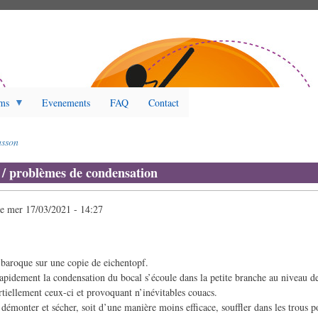
ms
Evenements
FAQ
Contact
sson
/ problèmes de condensation
le
mer 17/03/2021 - 14:27
n baroque sur une copie de eichentopf.
rapidement la condensation du bocal s’écoule dans la petite branche au niveau d
rtiellement ceux-ci et provoquant n’inévitables couacs.
ut démonter et sécher, soit d’une manière moins efficace, souffler dans les trous 