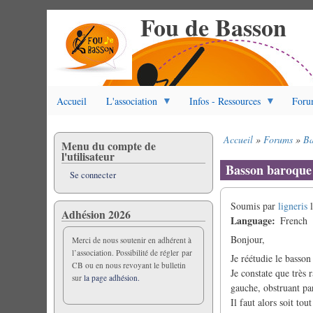
Fou de Basson
Aller
au
contenu
principal
Accueil
L'association
Infos - Ressources
Foru
Accueil
Forums
Ba
Menu du compte de
Fil
l'utilisateur
d'Ariane
Basson baroque 
Se connecter
Soumis par
ligneris
Adhésion 2026
Language
French
Bonjour,
Merci de nous soutenir en adhérent à
l’association. Possibilité de régler par
Je réétudie le basso
CB ou en nous revoyant le bulletin
Je constate que très 
sur
la page adhésion.
gauche, obstruant pa
Il faut alors soit to