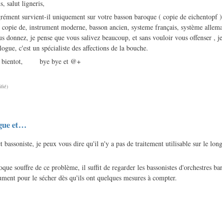
s, salut ligneris,
grément survient-il uniquement sur votre basson baroque ( copie de eichentopf )
t copie de, instrument moderne, basson ancien, systeme français, système alle
us donnez, je pense que vous salivez beaucoup, et sans vouloir vous offenser , j
ogue, c'est un spécialiste des affections de la bouche.
et à bientot, bye bye et @+
fié)
gue et…
 bassoniste, je peux vous dire qu'il n'y a pas de traitement utilisable sur le lon
oque souffre de ce problème, il suffit de regarder les bassonistes d'orchestres ba
ument pour le sécher dès qu'ils ont quelques mesures à compter.