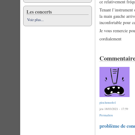
ce relativement fré
Tenant l’instrument 
Les concerts
la main gauche arriv
Voir plus...
inconfortable pour c
Je vous remercie pou
cordialement
Commentaire
piochonsolo1
jeu 18/03/2021 - 17:59
Permalien
problème de con