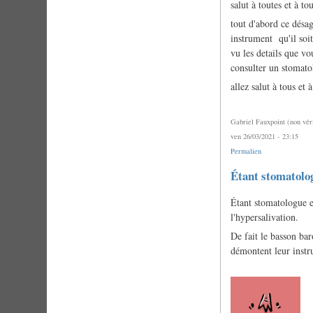
salut à toutes et à tou
tout d'abord ce désa
instrument qu'il soi
vu les details que vo
consulter un stomatol
allez salut à tous 
Gabriel Fauxpoint (non véri
ven 26/03/2021 - 23:15
Permalien
En
Étant stomatolo
réponse
à
Étant stomatologue et
problème
de
l'hypersalivation.
condensation
par
De fait le basson bar
piochonsolo1
démontent leur instr