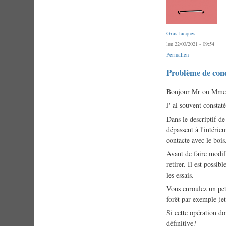
Gras Jacques
lun 22/03/2021 - 09:54
Permalien
Problème de con
Bonjour Mr ou Mme 
J' ai souvent constat
Dans le descriptif d
dépassent à l'intérieu
contacte avec le boi
Avant de faire modif
retirer. Il est possi
les essais.
Vous enroulez un pe
forêt par exemple )et 
Si cette opération d
définitive?