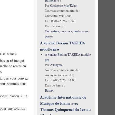
Bassoniste !
Par
Orchestre Mus'Echo
Nouveau commentaire de :
Orchestre Mus'Echo
Le :
08/07/2026 - 10:40
Dans le forum :
Orchestres, concours, professeurs,
postes
A vendre Basson TAKEDA
modèle pro
s ce soucis.
A vendre Basson TAKEDA modèle
pro
bes en résine qui
Par
Anonyme
qu'elle ne rentre en
Nouveau commentaire de :
e.
Anonyme (non vérifié)
oïd que vous pouvez
Le :
18/05/2026 - 14:00
ci nous sommes dans
Dans le forum :
Basson
inée du basson ( un
Académie Internationale de
Musique de Flaine avec
 pour une solution
Thomas Quinquenel du 1er au