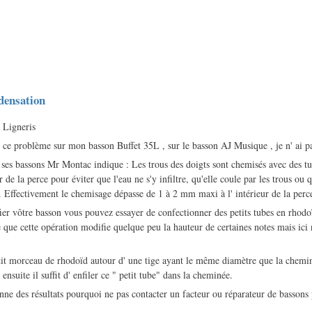
densation
Ligneris
é ce problème sur mon basson Buffet 35L , sur le basson AJ Musique , je n' ai pa
e ses bassons Mr Montac indique : Les trous des doigts sont chemisés avec des tu
r de la perce pour éviter que l'eau ne s'y infiltre, qu'elle coule par les trous ou 
s. Effectivement le chemisage dépasse de 1 à 2 mm maxi à l' intérieur de la perc
ier vôtre basson vous pouvez essayer de confectionner des petits tubes en rhod
ble que cette opération modifie quelque peu la hauteur de certaines notes mais i
tit morceau de rhodoïd autour d' une tige ayant le même diamètre que la chem
ensuite il suffit d' enfiler ce " petit tube" dans la cheminée.
onne des résultats pourquoi ne pas contacter un facteur ou réparateur de bassons