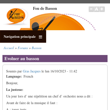
Aller
Fou de Basson
au
contenu
principal
Navigation principale
Accueil
Forums
Basson
Fil
d'Ariane
Evoluer au basson
Soumis par
Gras Jacques
le
lun 16/10/2023 - 11:42
Language
French
Bonjour,
La justesse:
Un jour lors d’ une répétition un chef d’ orchestre nous a dit :
Avant de faire de la musique il faut :
A : jouer juste