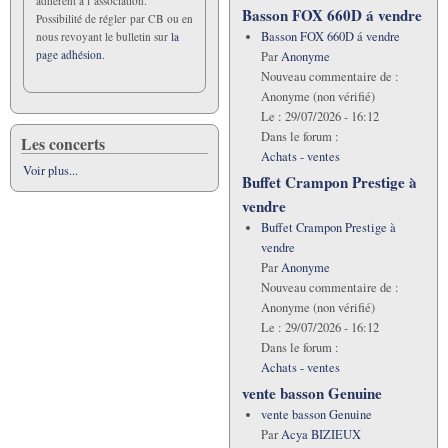
adhérent à l’association.
Basson FOX 660D á vendre
Possibilité de régler par CB ou en
Basson FOX 660D á vendre
nous revoyant le bulletin sur
la
page adhésion.
Par
Anonyme
Nouveau commentaire de :
Anonyme (non vérifié)
Le :
29/07/2026 - 16:12
Dans le forum :
Les concerts
Achats - ventes
Voir plus...
Buffet Crampon Prestige à
vendre
Buffet Crampon Prestige à
vendre
Par
Anonyme
Nouveau commentaire de :
Anonyme (non vérifié)
Le :
29/07/2026 - 16:12
Dans le forum :
Achats - ventes
vente basson Genuine
vente basson Genuine
Par
Acya BIZIEUX