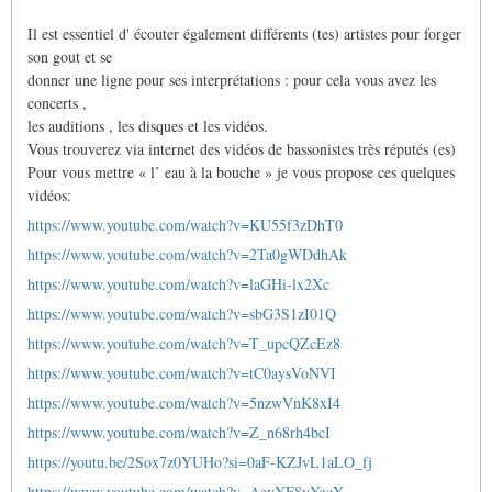
Il est essentiel d' écouter également différents (tes) artistes pour forger
son gout et se
donner une ligne pour ses interprétations : pour cela vous avez les
concerts ,
les auditions , les disques et les vidéos.
Vous trouverez via internet des vidéos de bassonistes très réputés (es)
Pour vous mettre « l’ eau à la bouche » je vous propose ces quelques
vidéos:
https://www.youtube.com/watch?v=KU55f3zDhT0
https://www.youtube.com/watch?v=2Ta0gWDdhAk
https://www.youtube.com/watch?v=laGHi-lx2Xc
https://www.youtube.com/watch?v=sbG3S1zI01Q
https://www.youtube.com/watch?v=T_upcQZcEz8
https://www.youtube.com/watch?v=tC0aysVoNVI
https://www.youtube.com/watch?v=5nzwVnK8xI4
https://www.youtube.com/watch?v=Z_n68rh4bcI
https://youtu.be/2Sox7z0YUHo?si=0aF-KZJvL1aLO_fj
https://www.youtube.com/watch?v=AeyYF8yYgcY