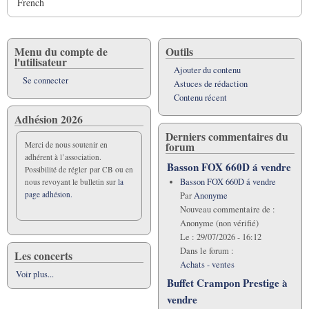
French
Menu du compte de
Outils
l'utilisateur
Ajouter du contenu
Se connecter
Astuces de rédaction
Contenu récent
Adhésion 2026
Derniers commentaires du
forum
Merci de nous soutenir en
adhérent à l’association.
Basson FOX 660D á vendre
Possibilité de régler par CB ou en
Basson FOX 660D á vendre
nous revoyant le bulletin sur
la
page adhésion.
Par
Anonyme
Nouveau commentaire de :
Anonyme (non vérifié)
Le :
29/07/2026 - 16:12
Dans le forum :
Les concerts
Achats - ventes
Voir plus...
Buffet Crampon Prestige à
vendre