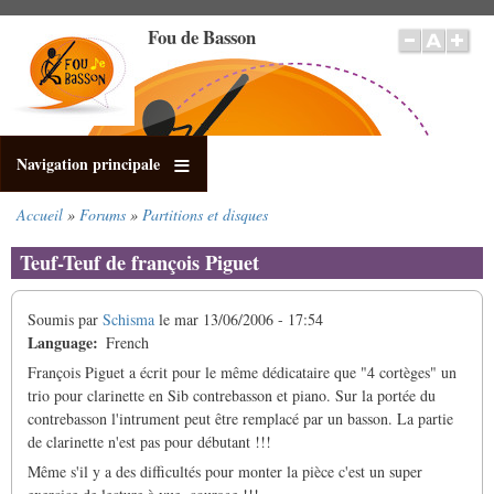
Aller
Fou de Basson
au
contenu
principal
Navigation principale
Accueil
Forums
Partitions et disques
Fil
d'Ariane
Teuf-Teuf de françois Piguet
Soumis par
Schisma
le
mar 13/06/2006 - 17:54
Language
French
François Piguet a écrit pour le même dédicataire que "4 cortèges" un
trio pour clarinette en Sib contrebasson et piano. Sur la portée du
contrebasson l'intrument peut être remplacé par un basson. La partie
de clarinette n'est pas pour débutant !!!
Même s'il y a des difficultés pour monter la pièce c'est un super