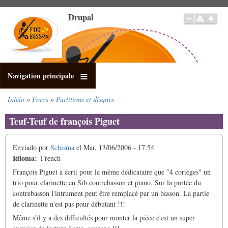
Pasar
Drupal
al
contenido
principal
Navigation principale
Inicio
Foros
Partitions et disques
Sobrescribir
enlaces
Teuf-Teuf de françois Piguet
de
ayuda
Enviado por
Schisma
el
Mar, 13/06/2006 - 17:54
a
Idioma
French
la
navegación
François Piguet a écrit pour le même dédicataire que "4 cortèges" un
trio pour clarinette en Sib contrebasson et piano. Sur la portée du
contrebasson l'intrument peut être remplacé par un basson. La partie
de clarinette n'est pas pour débutant !!!
Même s'il y a des difficultés pour monter la pièce c'est un super