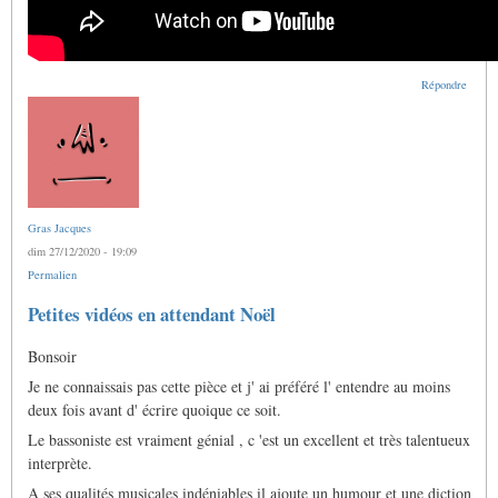
Répondre
Gras Jacques
dim 27/12/2020 - 19:09
Permalien
En
Petites vidéos en attendant Noël
réponse
à
Bonsoir
Pour
répondre
Je ne connaissais pas cette pièce et j' ai préféré l' entendre au moins
à
notre
deux fois avant d' écrire quoique ce soit.
ami…
Le bassoniste est vraiment génial , c 'est un excellent et très talentueux
par
Marc
interprète.
Duvernois
A ses qualités musicales indéniables il ajoute un humour et une diction