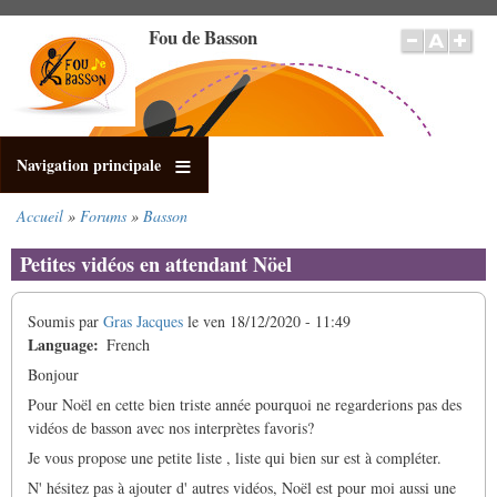
Aller
Fou de Basson
au
contenu
principal
Navigation principale
Accueil
Forums
Basson
Fil
d'Ariane
Petites vidéos en attendant Nöel
Soumis par
Gras Jacques
le
ven 18/12/2020 - 11:49
Language
French
Bonjour
Pour Noël en cette bien triste année pourquoi ne regarderions pas des
vidéos de basson avec nos interprètes favoris?
Je vous propose une petite liste , liste qui bien sur est à compléter.
N' hésitez pas à ajouter d' autres vidéos, Noël est pour moi aussi une