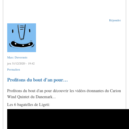
Répondre
Marc Duvernois
jeu 31/12/2020 - 19:42
Permalien
En
Profitons du bout d'an pour…
réponse
à
Profitons du bout d'an pour découvrir les vidéos étonnantes du Carion
Petites
vidéos
Wind Quintet du Danemark...
pour
le
Les 6 bagatelles de Ligeti:
temps
de
Noël
par
Gras