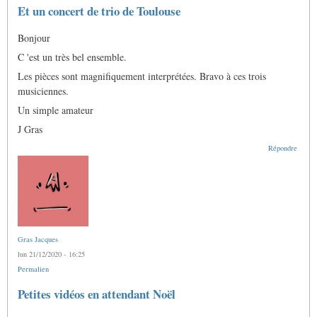
En
Et un concert de trio de Toulouse
réponse
à
Bonjour
et
un
C 'est un très bel ensemble.
concert
de
Les pièces sont magnifiquement interprétées. Bravo à ces trois
trio
musiciennes.
de…
par
Un simple amateur
Marc
Duvernois
J Gras
Répondre
Gras Jacques
lun 21/12/2020 - 16:25
Permalien
Petites vidéos en attendant Noël