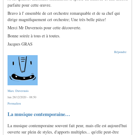
parfaite pour cette œuvre.
Bravo à l' ensemble de cet orchestre remarquable et de sa chef qui
dirige magnifiquement cet orchestre; Une très belle pièce!
Merci Mr Duvernois pour cette découverte.
Bonne soirée à tous et à toutes.
Jacques GRAS
Répondre
Marc Duvernois
lun 28/12/2020 - 08:50
Permalien
En
La musique contemporaine…
réponse
à
La musique contemporaine souvent fait peur, mais elle est aujourd'hui
Petites
vidéos
ouverte sur plein de styles, d'apports multiples... qu'elle peut-être
en