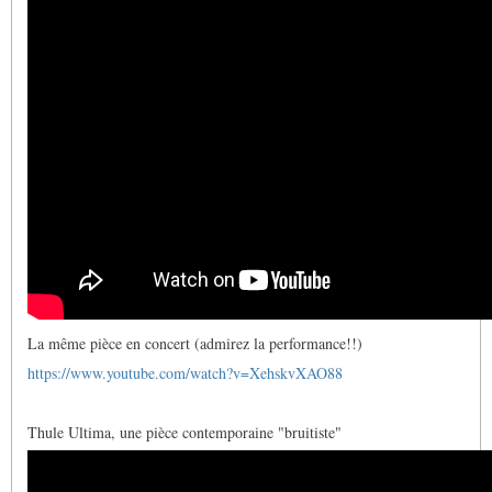
Jacques
La même pièce en concert (admirez la performance!!)
https://www.youtube.com/watch?v=XehskvXAO88
Thule Ultima, une pièce contemporaine "bruitiste"