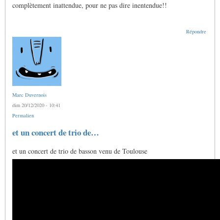
complètement inattendue, pour ne pas dire inentendue!!
attendant
Noël
par
Gras
Répondre
Jacques
Marc Duvernois
dim 20/12/2020 - 10:41
Permalien
et un concert de trio de…
et un concert de trio de basson venu de Toulouse