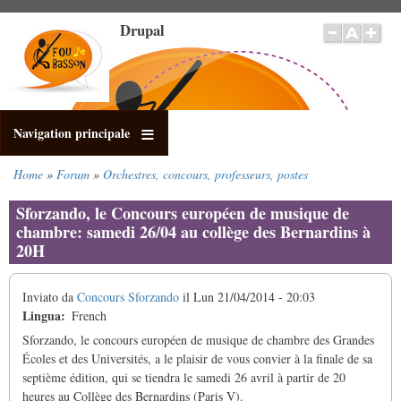
Salta
Drupal
al
contenuto
principale
Navigation principale
Home
Forum
Orchestres, concours, professeurs, postes
Briciole
di
Sforzando, le Concours européen de musique de
pane
chambre: samedi 26/04 au collège des Bernardins à
20H
Inviato da
Concours Sforzando
il
Lun 21/04/2014 - 20:03
Lingua
French
Sforzando, le concours européen de musique de chambre des Grandes
Écoles et des Universités, a le plaisir de vous convier à la finale de sa
septième édition, qui se tiendra le samedi 26 avril à partir de 20
heures au Collège des Bernardins (Paris V).