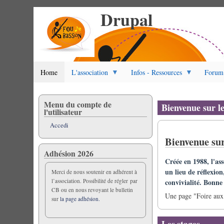
Drupal
Salta
al
contenuto
principale
Home
L'association
Infos - Ressources
Forum
Menu du compte de
Bienvenue sur l
l'utilisateur
Accedi
Bienvenue sur
Adhésion 2026
Créée en 1988, l'as
un lieu de réflexion
Merci de nous soutenir en adhérent à
convivialité. Bonne v
l’association. Possibilité de régler par
CB ou en nous revoyant le bulletin
Une page "Foire aux 
sur
la page adhésion.
Les stages