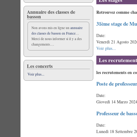
Annuaire des classes de
Retrouvez comme chaqu
basson
31ème stage de M
Non avons mis en ligne un
annuaire
des classes de basson en France
…
Date:
Merci de nous informer si il y a des
Venerdì 21 Agosto 202
changements….
Voir plus...
Les recrutement
Les concerts
les recrutements en c
Voir plus...
Poste de professeu
Date:
Giovedì 14 Marzo 2024
Professeur de bass
Date:
Lunedì 18 Settembre 2