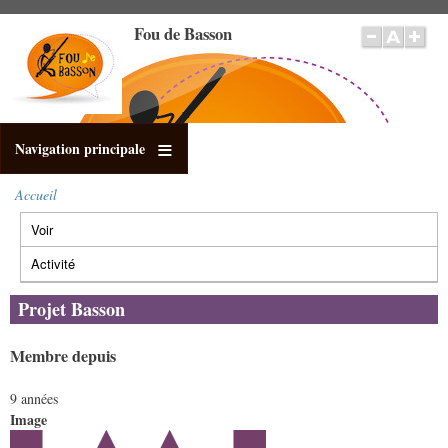
Aller
Fou de Basson
au
contenu
principal
Navigation principale
Accueil
Fil
Voir
(onglet
d'Ariane
Onglets
actif)
principaux
Activité
Projet Basson
Membre depuis
9 années
Image