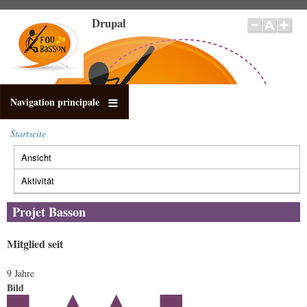
Direkt
Drupal
zum
Inhalt
Navigation principale
Startseite
Pfadnavigation
Ansicht
(aktiver
Primäre
Reiter)
Reiter
Aktivität
Projet Basson
Mitglied seit
9 Jahre
Bild