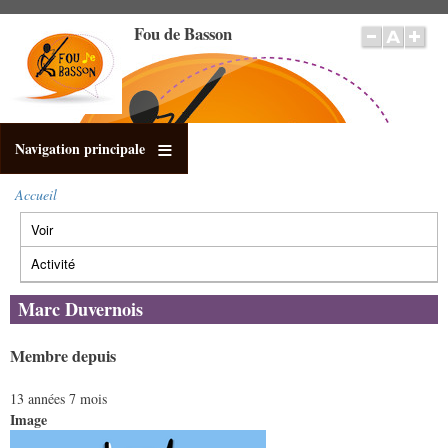
Aller
Fou de Basson
au
contenu
principal
Navigation principale
Accueil
Fil
Voir
(onglet
d'Ariane
Onglets
actif)
principaux
Activité
Marc Duvernois
Membre depuis
13 années 7 mois
Image